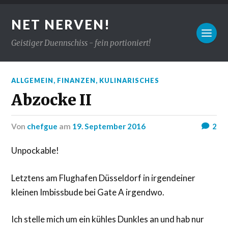
NET NERVEN!
Geistiger Duennschiss - fein portioniert!
ALLGEMEIN
,
FINANZEN
,
KULINARISCHES
Abzocke II
von
chefgue
am
19. September 2016
2
Unpockable!
Letztens am Flughafen Düsseldorf in irgendeiner
kleinen Imbissbude bei Gate A irgendwo.
Ich stelle mich um ein kühles Dunkles an und hab nur