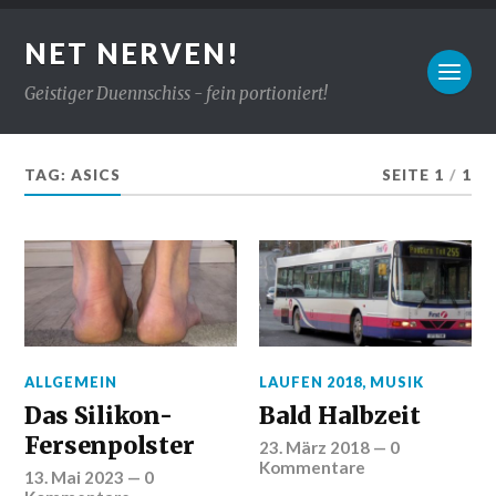
NET NERVEN!
Geistiger Duennschiss - fein portioniert!
TAG:
ASICS
SEITE 1
/
1
ALLGEMEIN
LAUFEN 2018
,
MUSIK
Das Silikon-
Bald Halbzeit
Fersenpolster
23. März 2018
—
0
Kommentare
13. Mai 2023
—
0