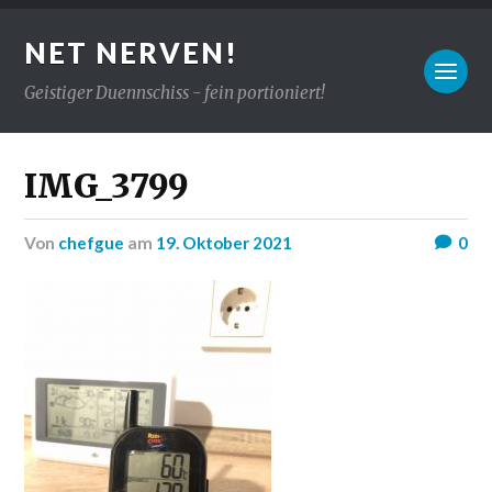
NET NERVEN!
Geistiger Duennschiss - fein portioniert!
IMG_3799
von
chefgue
am
19. Oktober 2021
0