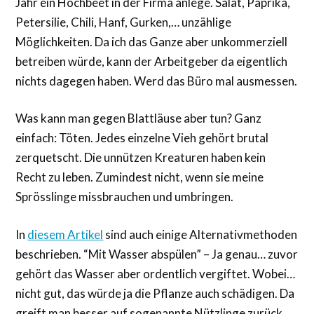
Jahr ein Hochbeet in der Firma anlege. Salat, Paprika,
Petersilie, Chili, Hanf, Gurken,… unzählige
Möglichkeiten. Da ich das Ganze aber unkommerziell
betreiben würde, kann der Arbeitgeber da eigentlich
nichts dagegen haben. Werd das Büro mal ausmessen.
Was kann man gegen Blattläuse aber tun? Ganz
einfach: Töten. Jedes einzelne Vieh gehört brutal
zerquetscht. Die unnützen Kreaturen haben kein
Recht zu leben. Zumindest nicht, wenn sie meine
Sprösslinge missbrauchen und umbringen.
In
diesem Artikel
sind auch einige Alternativmethoden
beschrieben. “Mit Wasser abspülen” – Ja genau… zuvor
gehört das Wasser aber ordentlich vergiftet. Wobei…
nicht gut, das würde ja die Pflanze auch schädigen. Da
greift man besser auf sogenannte Nützlinge zurück.