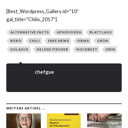
[Best_Wordpress_Gallery id=”10″
gal_title=”Chilis_2017″]
ALTERNATIVE FACTS
APHIDOIDEA
BLATTLAUS
BÜRO
CHILI
FAKE NEWS
FIRMA
GRÜN
GULASCH
HELENE FISCHER
HOCHBEET
URIN
chefgue
WEITERE ARTIKEL →