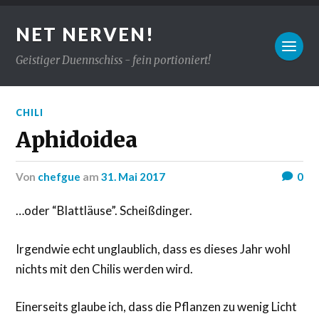
NET NERVEN!
Geistiger Duennschiss - fein portioniert!
CHILI
Aphidoidea
von
chefgue
am
31. Mai 2017
0
…oder “Blattläuse”. Scheißdinger.
Irgendwie echt unglaublich, dass es dieses Jahr wohl
nichts mit den Chilis werden wird.
Einerseits glaube ich, dass die Pflanzen zu wenig Licht